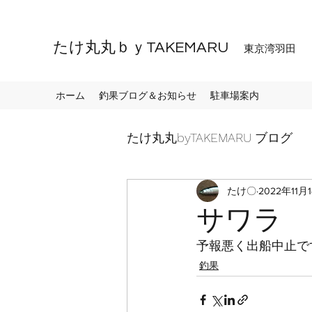
たけ丸丸ｂｙTAKEMARU
東京湾羽田
ホーム
釣果ブログ＆お知らせ
駐車場案内
たけ丸丸byTAKEMARU ブログ
たけ〇
2022年11月
サワラ
予報悪く出船中止で
釣果