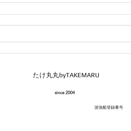
鯛ラバ
鯛ラ
本日の釣果 マダイ ０枚 他、サバ
本日の釣
コメント 最後まで辛抱強く巻き
本日
続けましたがダメでした 皆さ
ダメ
ん、今日も一日本当にありがとう
あり
ございました
たけ丸丸byTAKEMARU
since 2004
​游漁船登録番号 