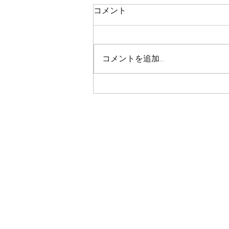
鯛ラバ
コメント
本日の釣果 マダイ ０枚 コメント
残念ながら今日も０枚でした 皆
さん、今日も本当にありがとうご
コメントを追加…
さいました！