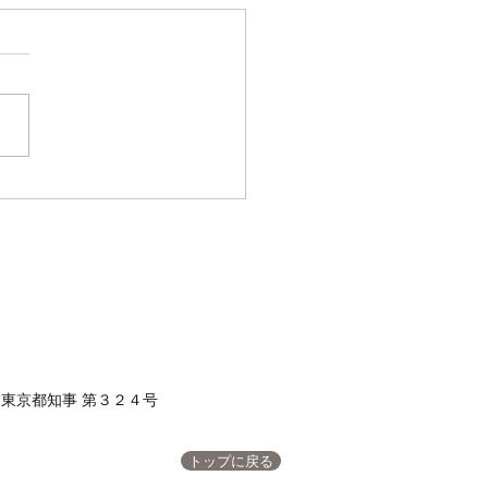
バ
果 マダイ ０枚 コメント
、撃沈 転々と回りましたが
でした 皆さん、今日も一日
がとうございました！
東京都知事 第３２４号
トップに戻る