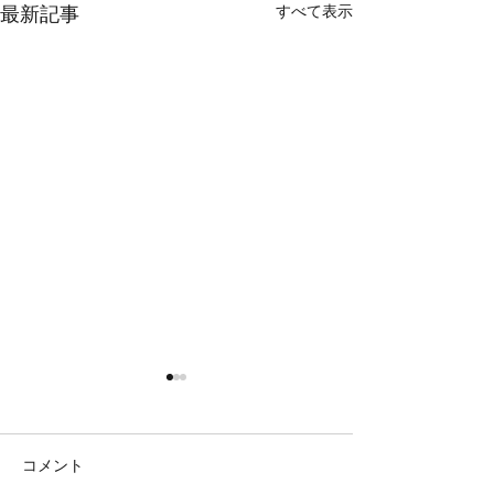
すべて表示
最新記事
鯛ラバ
鯛ラバ
本日の釣果 マダイ ０枚 他、
本日の釣果 マダイ ０枚 コ
サバ コメント 最後まで辛抱
ント 本日、撃沈 
コメント
強く巻き続けましたがダメで
ましたがダメでし