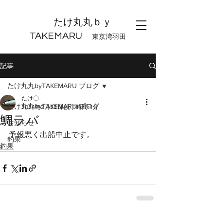
たけ丸丸ｂｙ
TAKEMARU
東京湾羽田
記事
たけ丸丸byTAKEMARU ブログ
たけ〇
たけ丸丸byTAKEMARU ブログ
2024年2月23日
読了時間: 1分
鯛ラバ
お知らせ
予報悪く出船中止です。
釣果
釣果