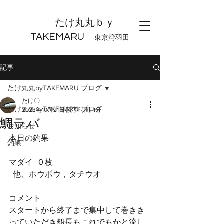
たけ丸丸ｂｙ
TAKEMARU
東京湾羽田
記事
たけ丸丸byTAKEMARU ブログ
たけ〇
たけ丸丸byTAKEMARU ブログ
2023年10月21日
読了時間: 1分
鯛ラバ
お知らせ
本日の釣果
釣果
マダイ  ０枚
  他、ホウボウ，タチウオ
コメント
スタートから終了まで集中して巻きき
っていただき船長もこれでもかと流し