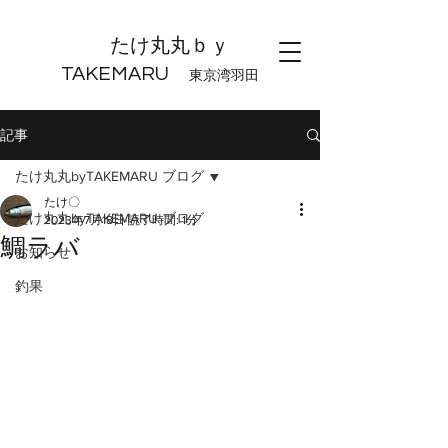
たけ丸丸ｂｙ
TAKEMARU
東京湾羽田
記事
たけ丸丸byTAKEMARU ブログ
たけ〇
たけ丸丸byTAKEMARU ブログ
2023年7月18日
読了時間: 1分
鯛ラバ
お知らせ
釣果