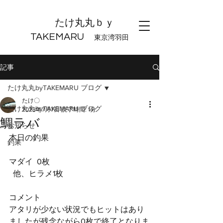
たけ丸丸ｂｙ
TAKEMARU
東京湾羽田
記事
たけ丸丸byTAKEMARU ブログ
たけ〇
たけ丸丸byTAKEMARU ブログ
2023年7月7日
読了時間: 1分
鯛ラバ
お知らせ
本日の釣果
釣果
マダイ  0枚
  他、ヒラメ1枚
コメント
アタリが少ない状況でもヒットはあり
ましたが残念ながら0枚で終了となりま