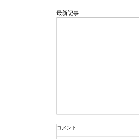
最新記事
鯛ラバ
コメント
本日の釣果 マダイ ０枚 コメント