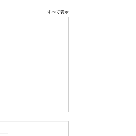
すべて表示
バ
果 マダイ ０枚 コメント