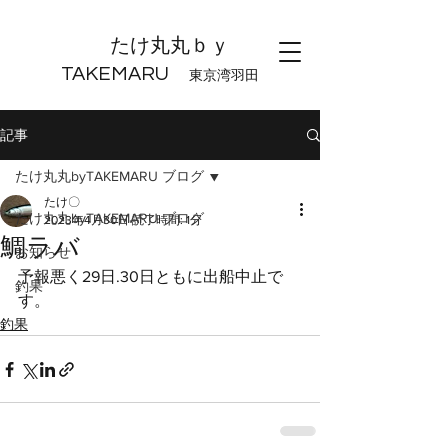
たけ丸丸ｂｙ
TAKEMARU
東京湾羽田
記事
たけ丸丸byTAKEMARU ブログ
たけ〇
たけ丸丸byTAKEMARU ブログ
2023年4月30日
読了時間: 1分
鯛ラバ
お知らせ
予報悪く29日.30日ともに出船中止で
釣果
す。
釣果