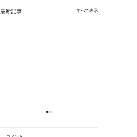
すべて表示
最新記事
鯛ラバ
鯛ラバ
本日の釣果 マダイ ０枚 他、
本日の釣果 マダイ ０枚 コ
サバ コメント 最後まで辛抱
ント 本日、撃沈 
コメント