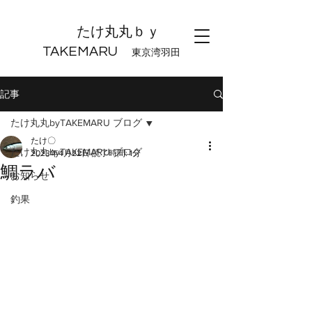
たけ丸丸ｂｙ
TAKEMARU
東京湾羽田
記事
たけ丸丸byTAKEMARU ブログ
たけ〇
たけ丸丸byTAKEMARU ブログ
2023年4月22日
読了時間: 1分
鯛ラバ
お知らせ
釣果