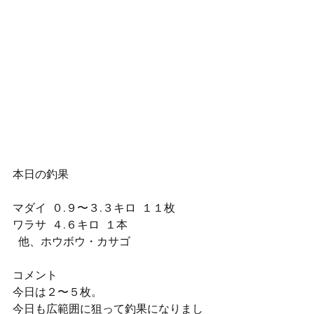
本日の釣果
マダイ  ０.９〜３.３キロ  １１枚
ワラサ  ４.６キロ  １本
  他、ホウボウ・カサゴ
コメント
今日は２〜５枚。
今日も広範囲に狙って釣果になりまし