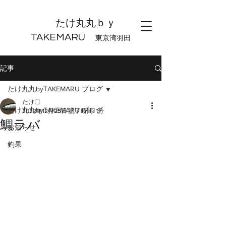
たけ丸丸ｂｙ
TAKEMARU
東京湾羽田
記事
たけ丸丸byTAKEMARU ブログ
たけ〇
たけ丸丸byTAKEMARU ブログ
2022年12月25日
読了時間: 1分
鯛ラバ
お知らせ
釣果