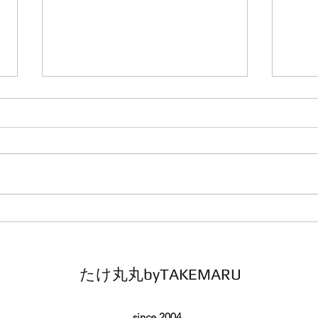
鯛ラバ
鯛ラ
本日の釣果 マダイ ０枚 他、サバ
本日の釣
コメント 最後まで辛抱強く巻き
本日
続けましたがダメでした 皆さ
ダメ
ん、今日も一日本当にありがとう
あり
ございました
たけ丸丸byTAKEMARU
since 2004