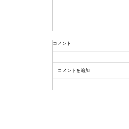
鯛ラバ
コメント
本日の釣果 マダイ ０枚 コメント
残念ながら今日も０枚でした 皆
さん、今日も本当にありがとうご
コメントを追加…
さいました！