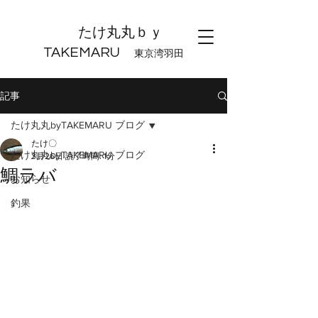
たけ丸丸ｂｙ
TAKEMARU
東京湾羽田
記事
たけ丸丸byTAKEMARU ブログ
たけ〇
たけ丸丸byTAKEMARU ブログ
3月26日
読了時間: 1分
鯛ラバ
お知らせ
釣果