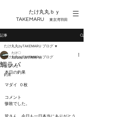
たけ丸丸ｂｙ
TAKEMARU
東京湾羽田
記事
たけ丸丸byTAKEMARU ブログ
たけ〇
たけ丸丸byTAKEMARU ブログ
3月20日
読了時間: 1分
鯛ラバ
お知らせ
本日の釣果
釣果
マダイ  ０枚
コメント
惨敗でした。
皆さん、今日も一日本当にありがとう