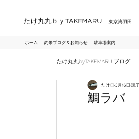
たけ丸丸ｂｙTAKEMARU
東京湾羽田
ホーム
釣果ブログ＆お知らせ
駐車場案内
たけ丸丸byTAKEMARU ブログ
たけ〇
3月16日
読了
鯛ラバ