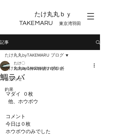
たけ丸丸ｂｙ
TAKEMARU
東京湾羽田
記事
たけ丸丸byTAKEMARU ブログ
たけ〇
たけ丸丸byTAKEMARU ブログ
2025年12月30日
読了時間: 1分
鯛ラバ
お知らせ
釣果
マダイ  ０枚
  他、ホウボウ
コメント
今日は０枚
ホウボウのみでした