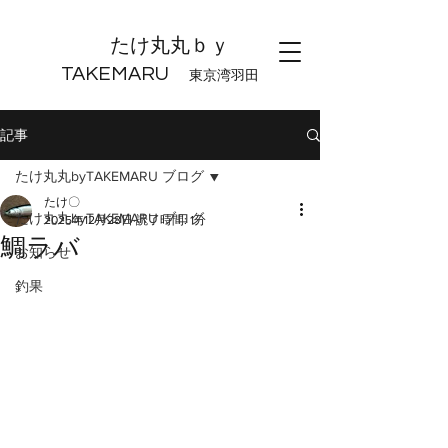
たけ丸丸ｂｙ
TAKEMARU
東京湾羽田
記事
たけ丸丸byTAKEMARU ブログ
たけ〇
たけ丸丸byTAKEMARU ブログ
2025年12月28日
読了時間: 1分
鯛ラバ
お知らせ
釣果