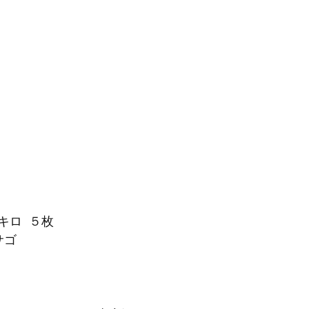
キロ  ５枚
サゴ