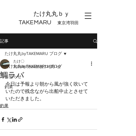
たけ丸丸ｂｙ
TAKEMARU
東京湾羽田
記事
たけ丸丸byTAKEMARU ブログ
たけ〇
たけ丸丸byTAKEMARU ブログ
2024年7月20日
読了時間: 1分
鯛ラバ
お知らせ
今日は予報より朝から風が強く吹いて
釣果
いたので残念ながら出船中止とさせて
いただきました。
釣果