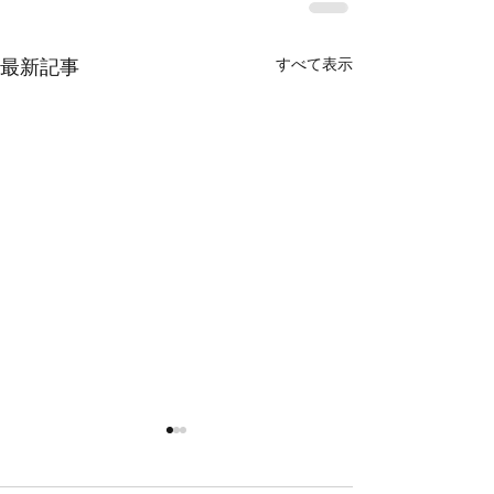
すべて表示
最新記事
鯛ラバ
鯛ラバ
本日の釣果 マダイ ０枚 他、
本日の釣果 マダイ ０枚 コ