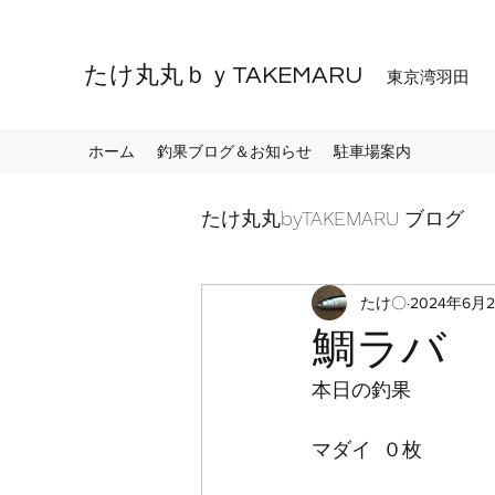
たけ丸丸ｂｙTAKEMARU
東京湾羽田
ホーム
釣果ブログ＆お知らせ
駐車場案内
たけ丸丸byTAKEMARU ブログ
たけ〇
2024年6月
鯛ラバ
本日の釣果
マダイ  ０枚