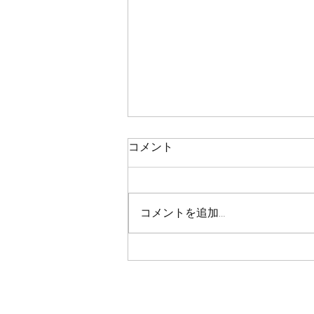
鯛ラバ
コメント
本日の釣果 マダイ ０枚 コメント
残念ながら今日も０枚でした 皆
さん、今日も本当にありがとうご
コメントを追加…
さいました！