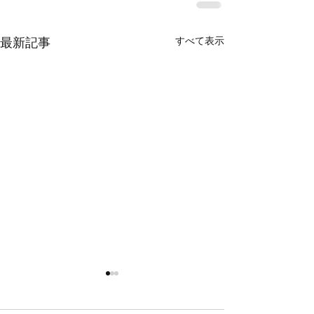
すべて表示
最新記事
鯛ラバ
鯛ラバ
本日の釣果 マダイ ０枚 他、
本日の釣果 マダイ ０枚 コ