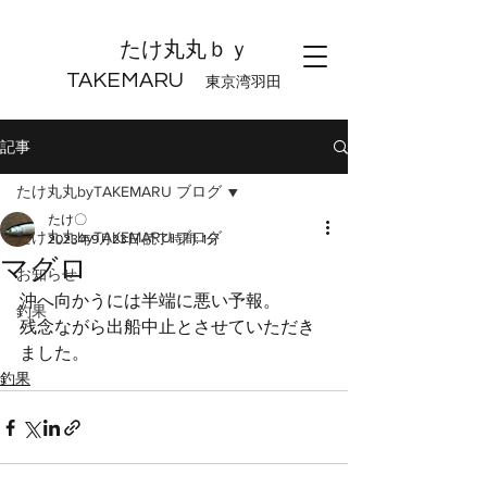
たけ丸丸ｂｙ
TAKEMARU
東京湾羽田
記事
たけ丸丸byTAKEMARU ブログ
たけ〇
たけ丸丸byTAKEMARU ブログ
2023年9月23日
読了時間: 1分
マグロ
お知らせ
沖へ向かうには半端に悪い予報。
釣果
残念ながら出船中止とさせていただき
ました。
釣果