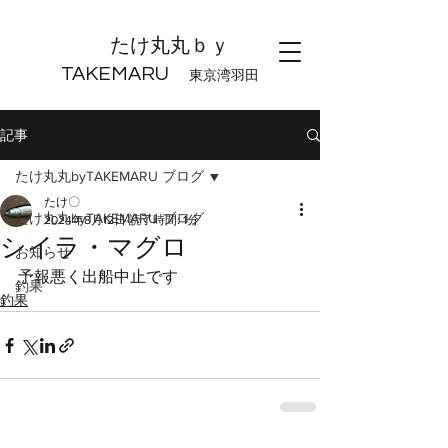
たけ丸丸ｂｙ
TAKEMARU
東京湾羽田
記事
たけ丸丸byTAKEMARU ブログ
たけ〇
たけ丸丸byTAKEMARU ブログ
2024年8月12日
読了時間: 1分
シイラ・マグロ
お知らせ
予報悪く出船中止です
釣果
釣果