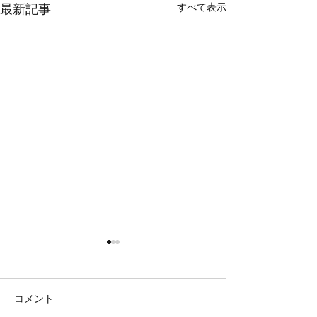
すべて表示
最新記事
鯛ラバ
鯛ラバ
本日の釣果 マダイ ０枚 他、
本日の釣果 マダイ ０枚 コ
サバ コメント 最後まで辛抱
ント 本日、撃沈 
コメント
強く巻き続けましたがダメで
ましたがダメでし