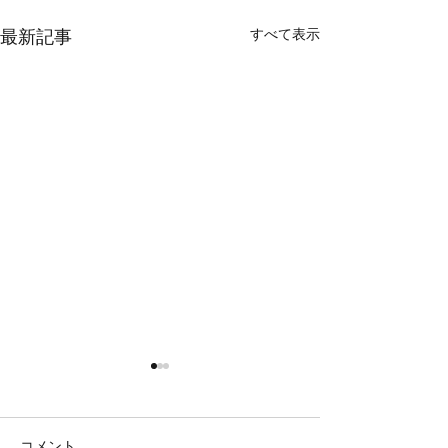
すべて表示
最新記事
鯛ラバ
鯛ラバ
本日の釣果 マダイ ０枚 他、
本日の釣果 マダイ ０枚 コ
サバ コメント 最後まで辛抱
ント 本日、撃沈 
コメント