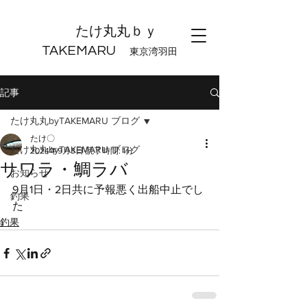
たけ丸丸ｂｙ
TAKEMARU
東京湾羽田
記事
たけ丸丸byTAKEMARU ブログ
たけ〇
たけ丸丸byTAKEMARU ブログ
2024年9月3日
読了時間: 1分
サワラ・鯛ラバ
お知らせ
9月1日・2日共に予報悪く出船中止でし
釣果
た
釣果