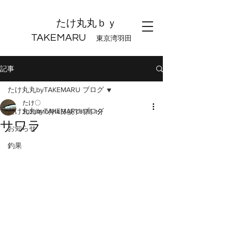
たけ丸丸ｂｙ
TAKEMARU
東京湾羽田
記事
たけ丸丸byTAKEMARU ブログ
たけ〇
たけ丸丸byTAKEMARU ブログ
2023年10月14日
読了時間: 1分
サワラ
お知らせ
釣果