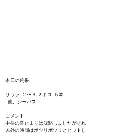
本日の釣果
サワラ  ２〜３.２キロ  ５本
  他、シーバス
コメント
中盤の潮止まりは沈黙しましたがそれ
以外の時間はポツリポツリとヒットし