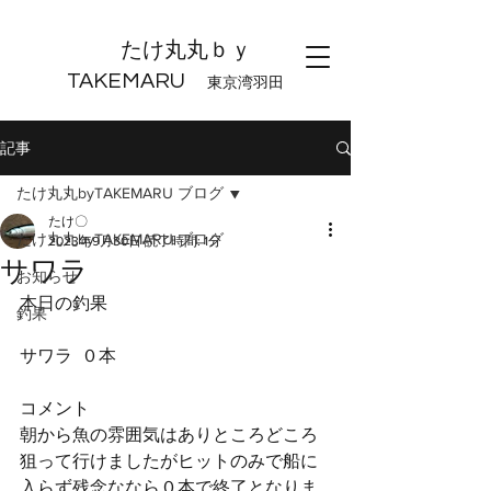
たけ丸丸ｂｙ
TAKEMARU
東京湾羽田
記事
たけ丸丸byTAKEMARU ブログ
たけ〇
たけ丸丸byTAKEMARU ブログ
2023年9月30日
読了時間: 1分
サワラ
お知らせ
本日の釣果
釣果
サワラ  ０本
コメント
朝から魚の雰囲気はありところどころ
狙って行けましたがヒットのみで船に
入らず残念ななら０本で終了となりま