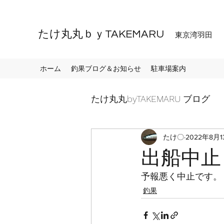
たけ丸丸ｂｙTAKEMARU
東京湾羽田
ホーム
釣果ブログ＆お知らせ
駐車場案内
たけ丸丸byTAKEMARU ブログ
たけ〇
2022年8月1
出船中止
予報悪く中止です。
釣果