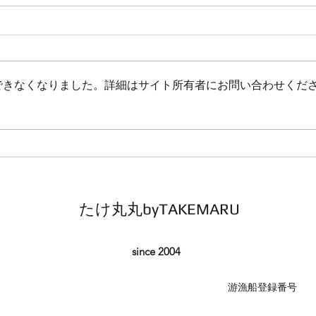
鯛ラバ
鯛ラ
本日の釣果 マダイ ０枚 他、サバ
本日の釣
コメント 最後まで辛抱強く巻き
本日
続けましたがダメでした 皆さ
ダメ
できなくなりました。詳細はサイト所有者にお問い合わせくだ
ん、今日も一日本当にありがとう
あり
ございました
たけ丸丸byTAKEMARU
since 2004
​游漁船登録番号 