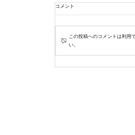
鯛ラバ
コメント
本日の釣果 マダイ ０枚 コメント
残念ながら今日も０枚でした 皆
さん、今日も本当にありがとうご
この投稿へのコメントは利用
さいました！
い。