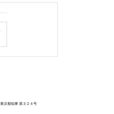
バ
果 マダイ ０枚 コメント
、撃沈 転々と回りましたが
でした 皆さん、今日も一日
さ
がとうございました！
東京都知事 第３２４号