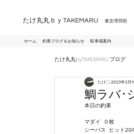
たけ丸丸ｂｙTAKEMARU
東京湾羽田
ホーム
釣果ブログ＆お知らせ
駐車場案内
たけ丸丸byTAKEMARU ブログ
たけ〇
2023年3月1
鯛ラバ･
本日の釣果
マダイ  ０枚
シーバス  ヒット20