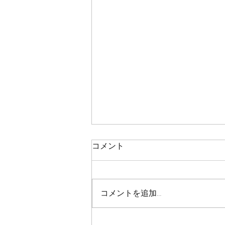
鯛ラバ
コメント
本日の釣果 マダイ ０枚 コメント
残念ながら今日も０枚でした 皆
さん、今日も本当にありがとうご
コメントを追加…
さいました！