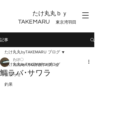
たけ丸丸ｂｙ
TAKEMARU
東京湾羽田
記事
たけ丸丸byTAKEMARU ブログ
たけ〇
たけ丸丸byTAKEMARU ブログ
2022年11月12日
読了時間: 1分
鯛ラバ･サワラ
お知らせ
釣果