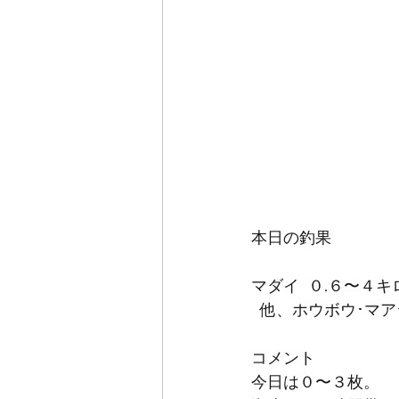
本日の釣果
マダイ  ０.６〜４キ
  他、ホウボウ･マ
コメント
今日は０〜３枚。