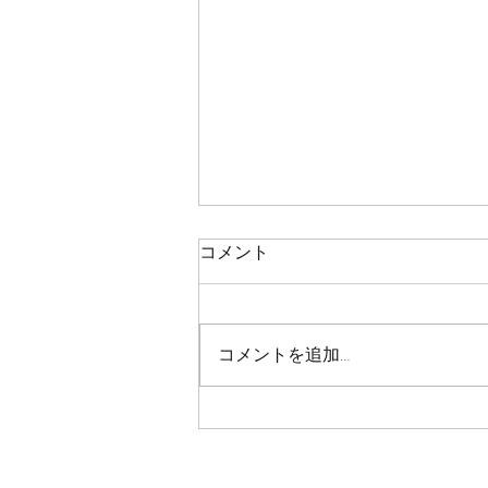
鯛ラバ
コメント
本日の釣果 マダイ ０枚 コメント
残念ながら今日も０枚でした 皆
さん、今日も本当にありがとうご
コメントを追加…
さいました！