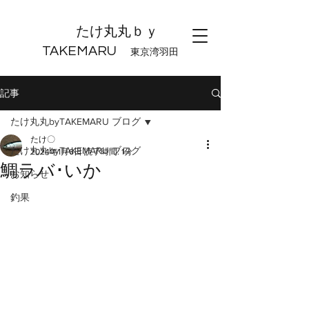
たけ丸丸ｂｙ
TAKEMARU
東京湾羽田
記事
たけ丸丸byTAKEMARU ブログ
たけ〇
たけ丸丸byTAKEMARU ブログ
2024年1月6日
読了時間: 1分
鯛ラバ･いか
お知らせ
釣果