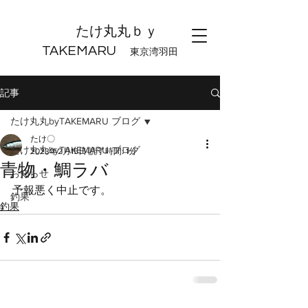
たけ丸丸ｂｙ
TAKEMARU
東京湾羽田
記事
たけ丸丸byTAKEMARU ブログ
たけ〇
たけ丸丸byTAKEMARU ブログ
2023年2月15日
読了時間: 1分
青物・鯛ラバ
お知らせ
予報悪く中止です。
釣果
釣果