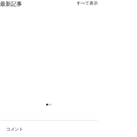
すべて表示
最新記事
鯛ラバ
鯛ラバ
本日の釣果 マダイ ０枚 他、
本日の釣果 マダイ ０枚 コ
サバ コメント 最後まで辛抱
ント 本日、撃沈 
コメント
強く巻き続けましたがダメで
ましたがダメでし