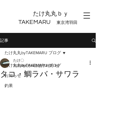
たけ丸丸ｂｙ
TAKEMARU
東京湾羽田
記事
たけ丸丸byTAKEMARU ブログ
たけ〇
たけ丸丸byTAKEMARU ブログ
2023年6月14日
読了時間: 1分
タコ・鯛ラバ・サワラ
お知らせ
釣果