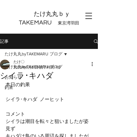
たけ丸丸ｂｙ
TAKEMARU
東京湾羽田
記事
たけ丸丸byTAKEMARU ブログ
たけ〇
たけ丸丸byTAKEMARU ブログ
2025年6月21日
読了時間: 1分
シイラ･キハダ
お知らせ
本日の釣果
釣果
シイラ･キハダ  ノーヒット
コメント
シイラは潮目を転々と狙いましたが姿
見ず
キハダは鳥のいる周辺を探しましたが