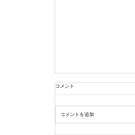
鯛ラバ
コメント
本日の釣果 マダイ ０枚 コメント
残念ながら今日も０枚でした 皆
さん、今日も本当にありがとうご
コメントを追加…
さいました！