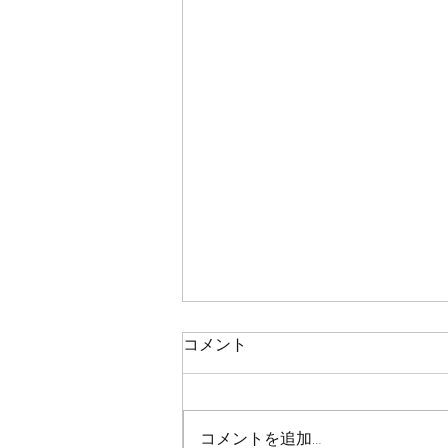
鯛ラバ
コメント
本日の釣果 マダイ ０枚 コメント
残念ながら今日も０枚でした 皆
さん、今日も本当にありがとうご
コメントを追加…