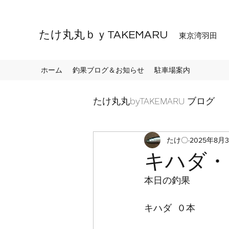
たけ丸丸ｂｙTAKEMARU
東京湾羽田
ホーム
釣果ブログ＆お知らせ
駐車場案内
たけ丸丸byTAKEMARU ブログ
たけ〇
2025年8月
キハダ・
本日の釣果
キハダ  ０本